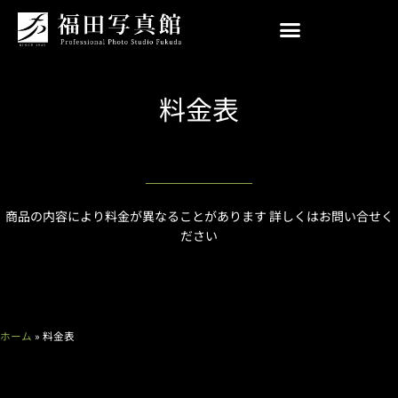
内
容
を
ス
キ
料金表
ッ
プ
商品の内容により料金が異なることがあります 詳しくはお問い合せく
ださい
ホーム
»
料金表